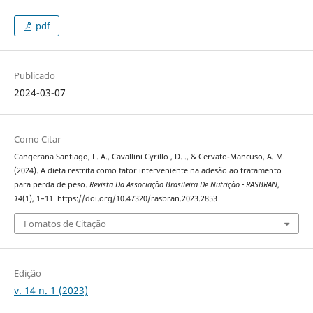
pdf
Publicado
2024-03-07
Como Citar
Cangerana Santiago, L. A., Cavallini Cyrillo , D. ., & Cervato-Mancuso, A. M.
(2024). A dieta restrita como fator interveniente na adesão ao tratamento
para perda de peso.
Revista Da Associação Brasileira De Nutrição - RASBRAN
,
14
(1), 1–11. https://doi.org/10.47320/rasbran.2023.2853
Fomatos de Citação
Edição
v. 14 n. 1 (2023)