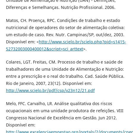
Unidade de Alimentação e Nutrição (UAN) - Definições,
Diferenças e Semelhanças. Nutrição Profissional. 2006.
Matos, CH. Proença, RPC. Condições de trabalho e estado
nutricional de operadores do setor de alimentação coletiva:
um estudo de caso. Rev. Nutr. Campinas/SP, out/dez, 2003.
Disponível em: <
http://www.scielo.br/scielo.php?pid=s1415-
52732003000400012&script=sci_arttext
>.
Colares, LGT. Freitas, CM. Processo de trabalho e saúde de
trabalhadores de uma Unidade de Alimentação e Nutrição:
entre a prescrição e o real do trabalho. Cad. Saúde Pública.
Rio de Janeiro, 2007, 23(12). Disponível em:
http://www.scielo.br/pdf/csp/v23n12/21.pdf
Melo, FFC. Carvalho, LR. Análise qualitativa dos riscos
ocupacionais em uma unidade produtora de refeições. VIII
Congresso Nacional de Excelência em Gestão. Jun 2012.
Disponível em:
http://www.excelenciaemgestao.org/portals/2/documents/cneg