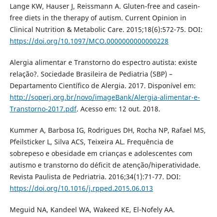
Lange KW, Hauser J, Reissmann A. Gluten-free and casein-
free diets in the therapy of autism. Current Opinion in
Clinical Nutrition & Metabolic Care. 2015;18(6):572-75. DOI:
https://doi.org/10.1097/MCO.0000000000000228
Alergia alimentar e Transtorno do espectro autista: existe
relação?. Sociedade Brasileira de Pediatria (SBP) –
Departamento Científico de Alergia. 2017. Disponível em:
http://soperj.org.br/novo/imageBank/Alergia-alimentar-e-
Transtorno-2017.pdf
. Acesso em: 12 out. 2018.
Kummer A, Barbosa IG, Rodrigues DH, Rocha NP, Rafael MS,
Pfeilsticker L, Silva ACS, Teixeira AL. Frequência de
sobrepeso e obesidade em crianças e adolescentes com
autismo e transtorno do déficit de atenção/hiperatividade.
Revista Paulista de Pedriatria. 2016;34(1):71-77. DOI:
https://doi.org/10.1016/j.rpped.2015.06.013
Meguid NA, Kandeel WA, Wakeed KE, El-Nofely AA.