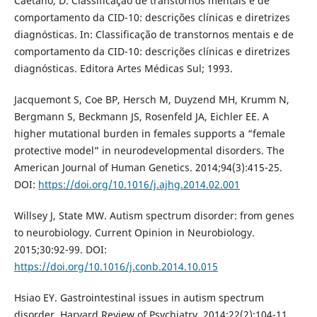
Caetano, D. Classificação de transtornos mentais e de
comportamento da CID-10: descrições clínicas e diretrizes
diagnósticas. In: Classificação de transtornos mentais e de
comportamento da CID-10: descrições clínicas e diretrizes
diagnósticas. Editora Artes Médicas Sul; 1993.
Jacquemont S, Coe BP, Hersch M, Duyzend MH, Krumm N,
Bergmann S, Beckmann JS, Rosenfeld JA, Eichler EE. A
higher mutational burden in females supports a “female
protective model” in neurodevelopmental disorders. The
American Journal of Human Genetics. 2014;94(3):415-25.
DOI:
https://doi.org/10.1016/j.ajhg.2014.02.001
Willsey J, State MW. Autism spectrum disorder: from genes
to neurobiology. Current Opinion in Neurobiology.
2015;30:92-99. DOI:
https://doi.org/10.1016/j.conb.2014.10.015
Hsiao EY. Gastrointestinal issues in autism spectrum
disorder. Harvard Review of Psychiatry. 2014;22(2):104-11.