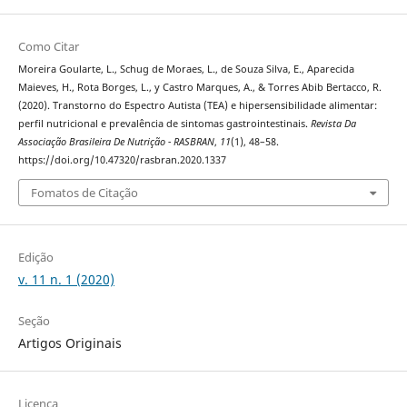
Como Citar
Moreira Goularte, L., Schug de Moraes, L., de Souza Silva, E., Aparecida
Maieves, H., Rota Borges, L., y Castro Marques, A., & Torres Abib Bertacco, R.
(2020). Transtorno do Espectro Autista (TEA) e hipersensibilidade alimentar:
perfil nutricional e prevalência de sintomas gastrointestinais.
Revista Da
Associação Brasileira De Nutrição - RASBRAN
,
11
(1), 48–58.
https://doi.org/10.47320/rasbran.2020.1337
Fomatos de Citação
Edição
v. 11 n. 1 (2020)
Seção
Artigos Originais
Licença