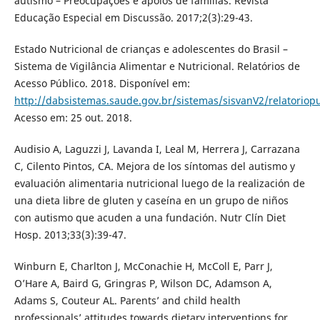
autismo – Preocupações e apoios de famílias. Revista
Educação Especial em Discussão. 2017;2(3):29-43.
Estado Nutricional de crianças e adolescentes do Brasil –
Sistema de Vigilância Alimentar e Nutricional. Relatórios de
Acesso Público. 2018. Disponível em:
http://dabsistemas.saude.gov.br/sistemas/sisvanV2/relatoriop
Acesso em: 25 out. 2018.
Audisio A, Laguzzi J, Lavanda I, Leal M, Herrera J, Carrazana
C, Cilento Pintos, CA. Mejora de los síntomas del autismo y
evaluación alimentaria nutricional luego de la realización de
una dieta libre de gluten y caseína en un grupo de niños
con autismo que acuden a una fundación. Nutr Clín Diet
Hosp. 2013;33(3):39-47.
Winburn E, Charlton J, McConachie H, McColl E, Parr J,
O’Hare A, Baird G, Gringras P, Wilson DC, Adamson A,
Adams S, Couteur AL. Parents’ and child health
professionals’ attitudes towards dietary interventions for