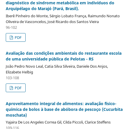
diagnóstico de síndrome metabólica em indivíduos do
Arquipélago do Marajó (Pará, Brasil).
Iberê Pinheiro do Monte, Sérgio Lobato França, Raimundo Nonato
Oliveira de Vasconcelos, José Ricardo dos Santos Vieira
96-102
PDF
Avaliação das condições ambientais do restaurante escola
de uma universidade pública de Pelotas - RS
João Pedro Novo Leal, Catia Silva Silveira, Daniele Dos Anjos,
Elizabete Helbig
103-108
PDF
Aproveitamento integral de alimentos: avaliação físico-
química de bolos à base de abóbora de pescoço (Cucurbita
moschata)
Yajaira De Los Angeles Correa Gil, Cilda Piccoli, Clarice Steffens
109-116