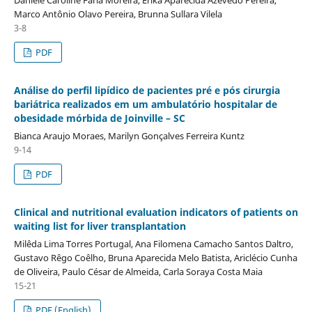
Marco Antônio Olavo Pereira, Brunna Sullara Vilela
3-8
PDF
Análise do perfil lipídico de pacientes pré e pós cirurgia
bariátrica realizados em um ambulatório hospitalar de
obesidade mórbida de Joinville – SC
Bianca Araujo Moraes, Marilyn Gonçalves Ferreira Kuntz
9-14
PDF
Clinical and nutritional evaluation indicators of patients on
waiting list for liver transplantation
Milêda Lima Torres Portugal, Ana Filomena Camacho Santos Daltro,
Gustavo Rêgo Coêlho, Bruna Aparecida Melo Batista, Ariclécio Cunha
de Oliveira, Paulo César de Almeida, Carla Soraya Costa Maia
15-21
PDF (English)